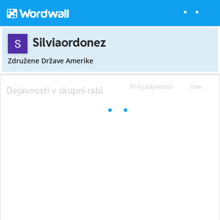
Silviaordonez
Združene Države Amerike
Priljubljenosti
Ime
Dejavnosti v skupni rabi