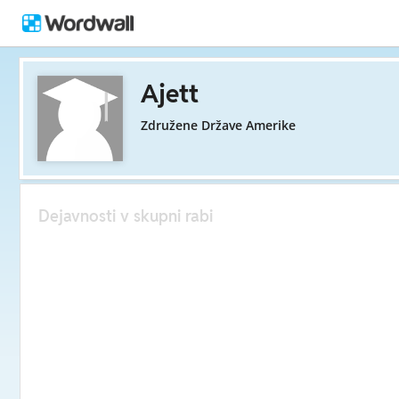
Ajett
Združene Države Amerike
Dejavnosti v skupni rabi