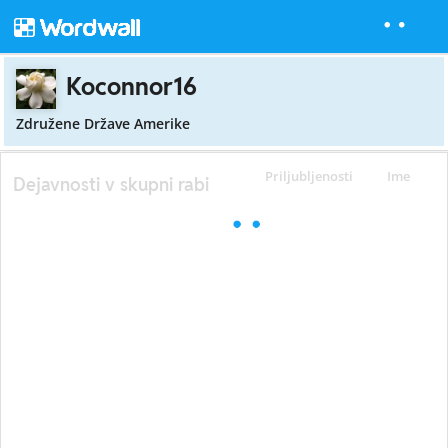
Koconnor16
Združene Države Amerike
Priljubljenosti
Ime
Dejavnosti v skupni rabi