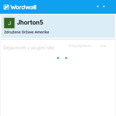
Jhorton5
Združene Države Amerike
Priljubljenosti
Ime
Dejavnosti v skupni rabi