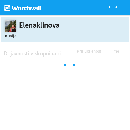
Elenaklinova
Rusija
Priljubljenosti
Ime
Dejavnosti v skupni rabi