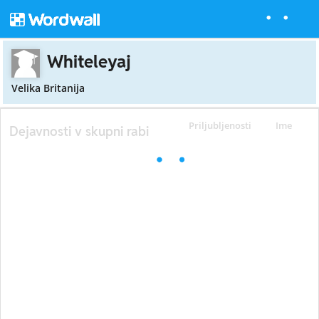
Whiteleyaj
Velika Britanija
Priljubljenosti
Ime
Dejavnosti v skupni rabi