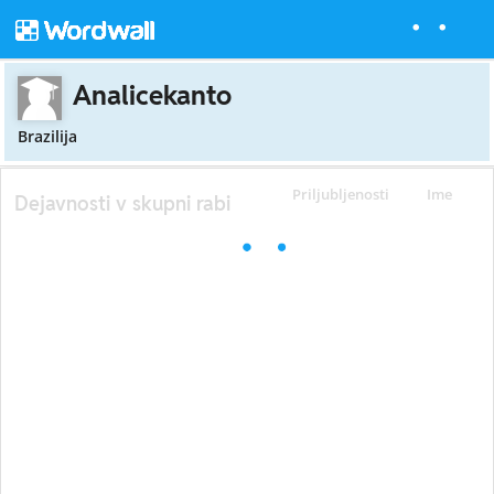
Analicekanto
Brazilija
Priljubljenosti
Ime
Dejavnosti v skupni rabi