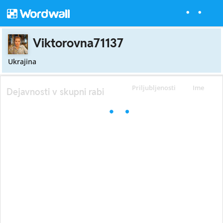
Viktorovna71137
Ukrajina
Priljubljenosti
Ime
Dejavnosti v skupni rabi