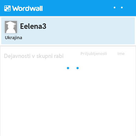
Eelena3
Ukrajina
Priljubljenosti
Ime
Dejavnosti v skupni rabi