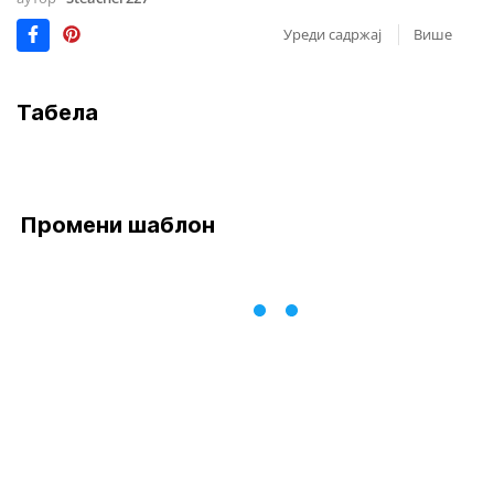
Уреди садржај
Више
Табела
Промени шаблон