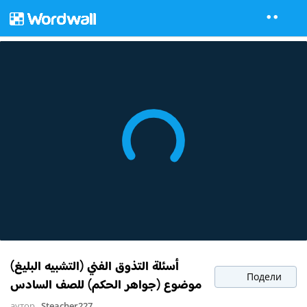
أسئلة التذوق الفني (التشبيه البليغ)
Подели
موضوع (جواهر الحكم) للصف السادس
аутор
Steacher227