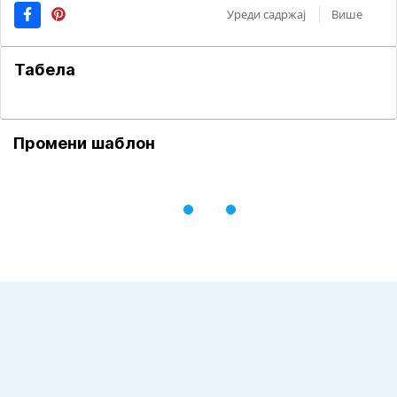
Уреди садржај
Више
Табела
Промени шаблон