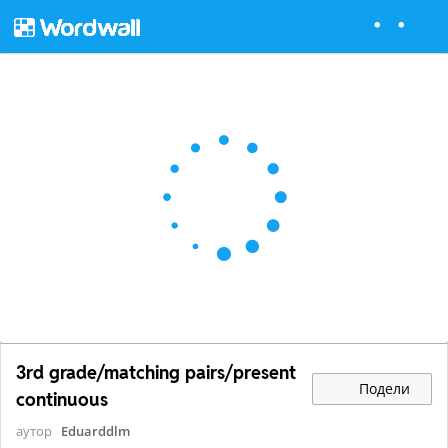
3rd grade/matching pairs/present
Подели
continuous
аутор
Eduarddlm