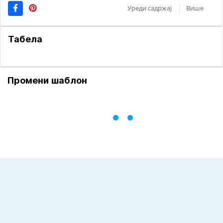
Уреди садржај
Више
Табела
Промени шаблон