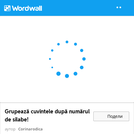
Grupează cuvintele după numărul
Подели
de silabe!
аутор
Corinarodica