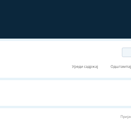
Уреди садржај
Одштампа
Прија