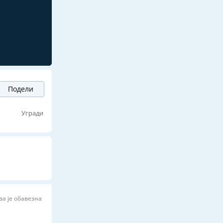
Подели
ј
Угради
ва је обавезна