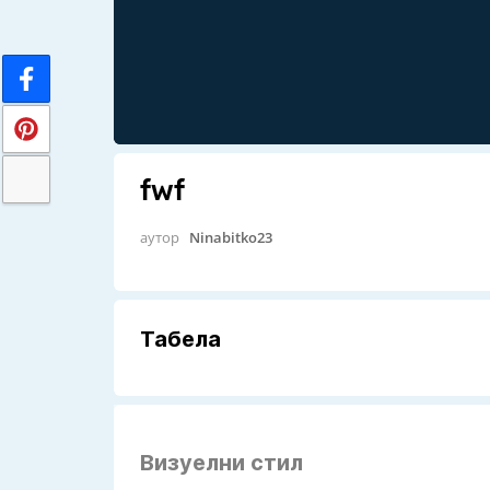
fwf
аутор
Ninabitko23
Табела
Визуелни стил