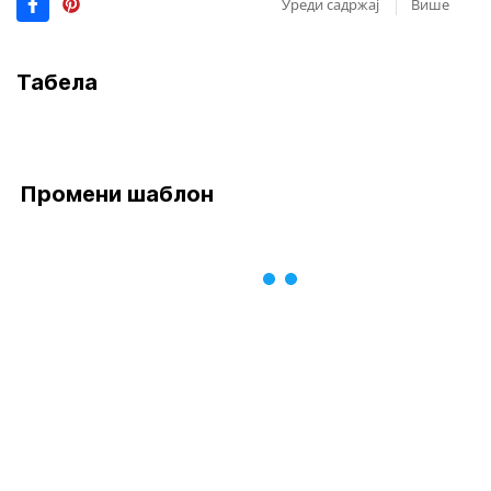
Уреди садржај
Више
Табела
Промени шаблон