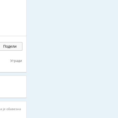
Подели
Угради
а је обавезна