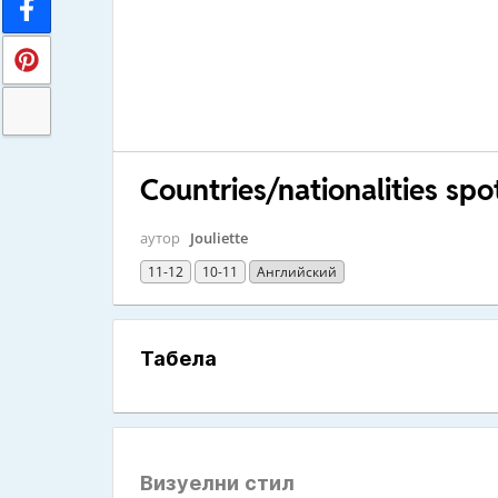
Countries/nationalities spo
аутор
Jouliette
11-12
10-11
Английский
Табела
Визуелни стил