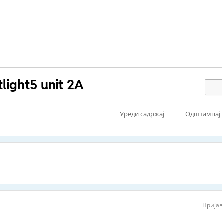
tlight5 unit 2A
Уреди садржај
Одштампај
Пријав