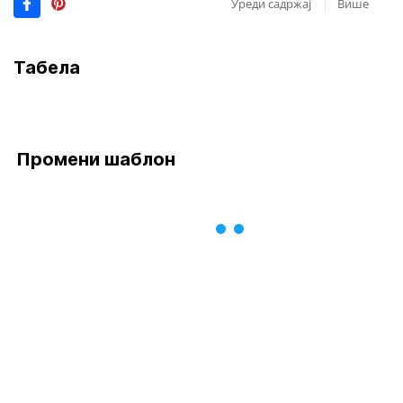
Уреди садржај
Више
Табела
Промени шаблон