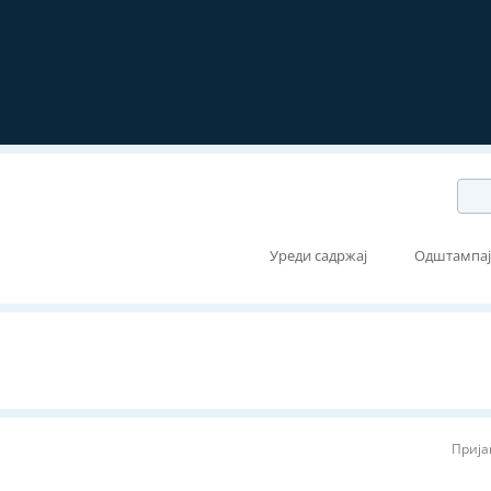
Уреди садржај
Одштампа
Прија