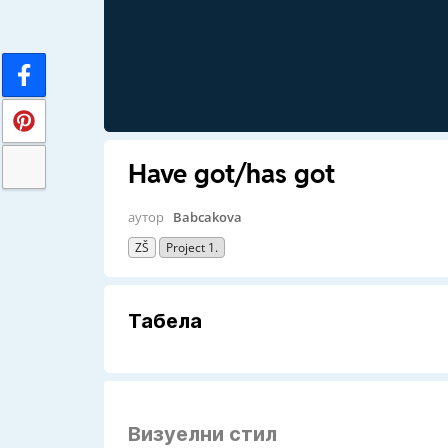
Have got/has got
аутор
Babcakova
ZŠ
Project 1.
Табела
Визуелни стил