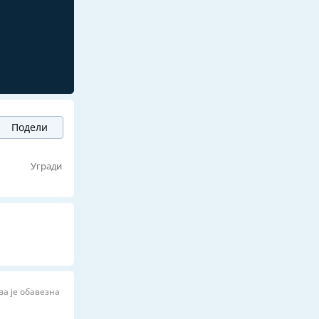
Подели
ј
Угради
ва је обавезна