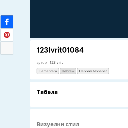
123Ivrit01084
аутор
123ivrit
Elementary
Hebrew
Hebrew Alphabet
Табела
Визуелни стил