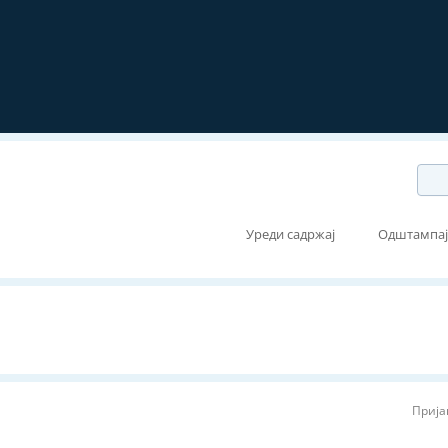
Уреди садржај
Одштампа
Прија