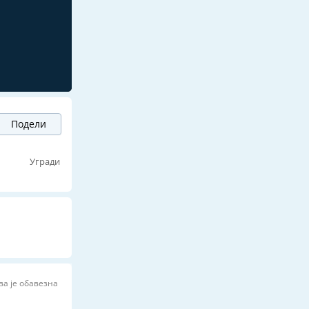
Подели
ј
Угради
ва је обавезна