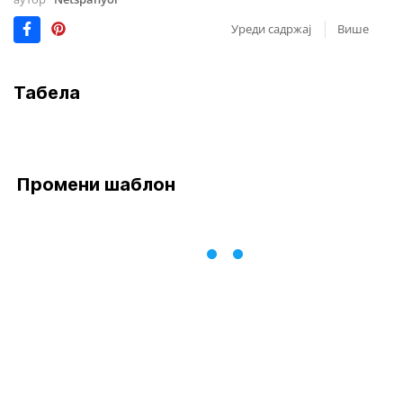
Уреди садржај
Више
Табела
Промени шаблон