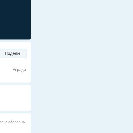
Подели
ј
Угради
ва је обавезна