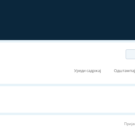
Уреди садржај
Одштампа
Прија