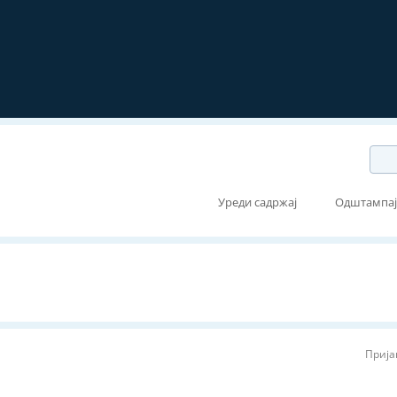
Уреди садржај
Одштампа
Прија