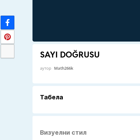
SAYI DOĞRUSU
аутор
Math266k
Табела
Визуелни стил