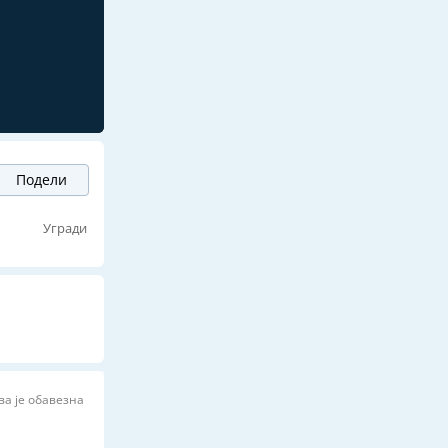
Подели
ј
Угради
ва је обавезна