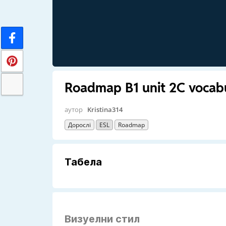
Roadmap B1 unit 2C vocab
аутор
Kristina314
Дорослі
ESL
Roadmap
Табела
Визуелни стил