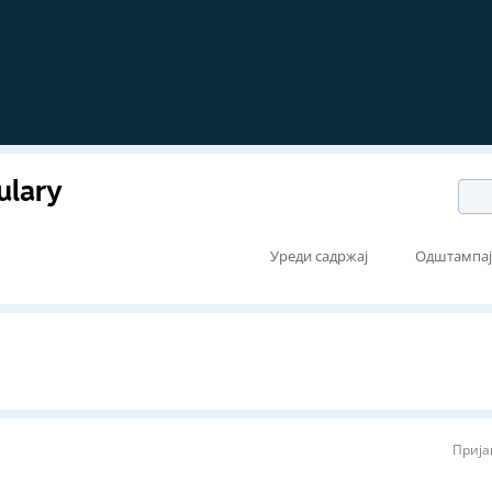
ulary
Уреди садржај
Одштампа
Прија