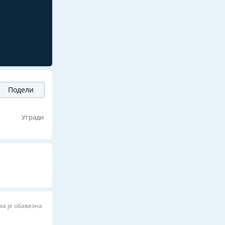
Подели
ј
Угради
ва је обавезна