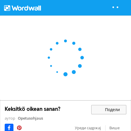
Keksitkö oikean sanan?
Подели
аутор
Opetusohjaus
Уреди садржај
Више