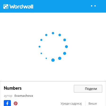
Numbers
Подели
аутор
Evamachova
Уреди садржај
Више