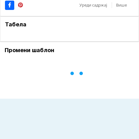
Уреди садржај
Више
Табела
Промени шаблон