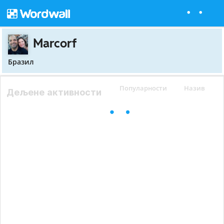
Marcorf
Бразил
Популарности
Назив
Дељене активности