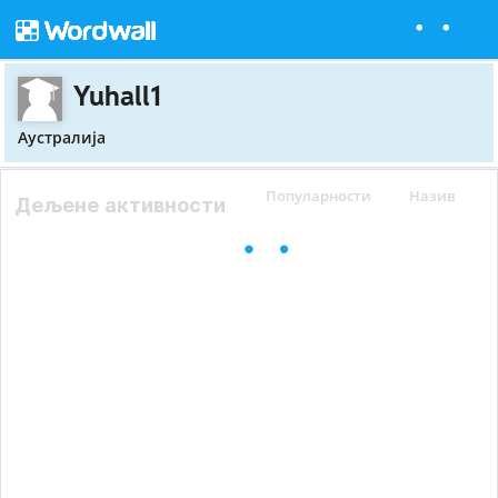
Yuhall1
Аустралија
Популарности
Назив
Дељене активности