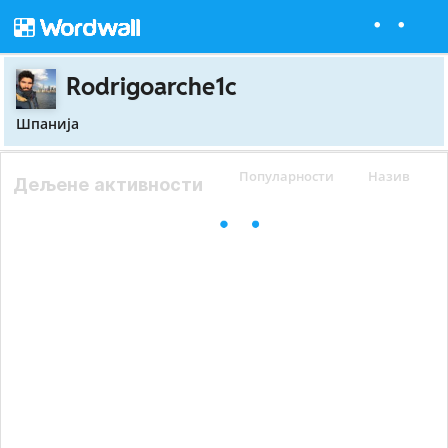
Rodrigoarche1c
Шпанија
Популарности
Назив
Дељене активности