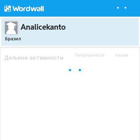
Analicekanto
Бразил
Популарности
Назив
Дељене активности