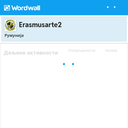
Erasmusarte2
Румунија
Популарности
Назив
Дељене активности