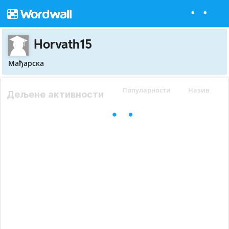
Horvath15
Мађарска
Популарности
Назив
Дељене активности