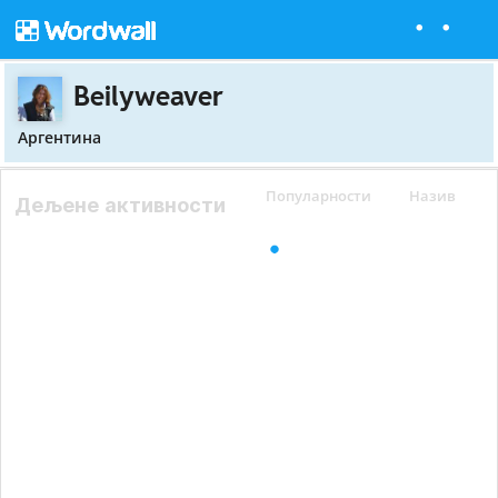
Beilyweaver
Аргентина
Популарности
Назив
Дељене активности