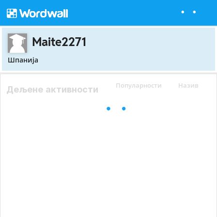
Maite2271
Шпанија
Популарности
Назив
Дељене активности