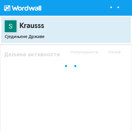
Krausss
Сједињене Државе
Популарности
Назив
Дељене активности