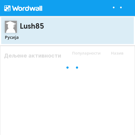
Lush85
Русија
Популарности
Назив
Дељене активности