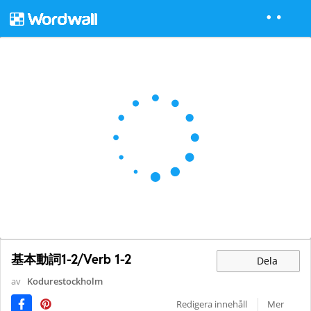
基本動詞1-2/Verb 1-2
Dela
av
Kodurestockholm
Redigera innehåll
Mer