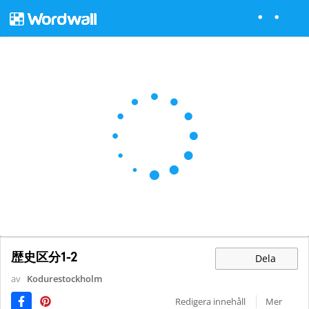
歴史区分1-2
Dela
av
Kodurestockholm
Redigera innehåll
Mer