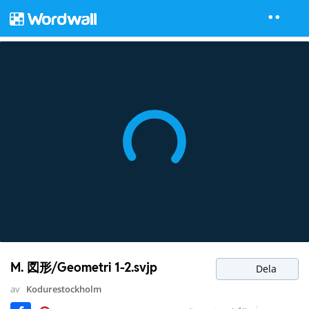
M. 図形/Geometri 1-2.svjp
Dela
av
Kodurestockholm