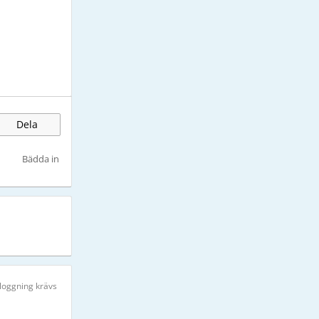
Dela
Bädda in
nloggning krävs