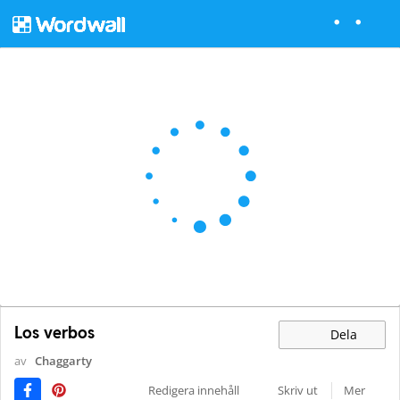
Los verbos
Dela
av
Chaggarty
Redigera innehåll
Skriv ut
Mer