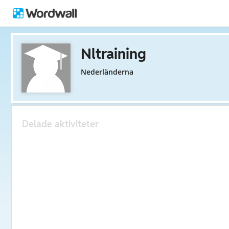
Nltraining
Nederländerna
Delade aktiviteter