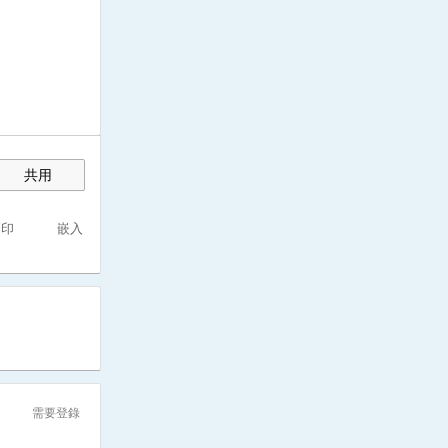
共用
列印
嵌入
需要登錄