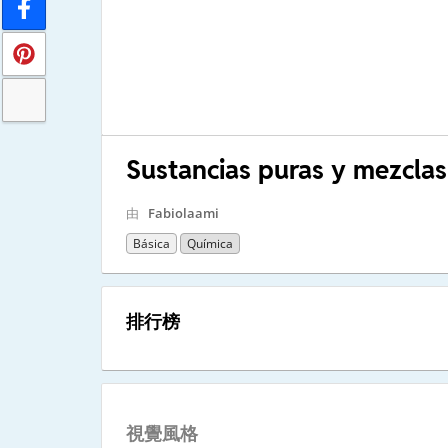
Sustancias puras y mezclas
由
Fabiolaami
Básica
Química
排行榜
視覺風格