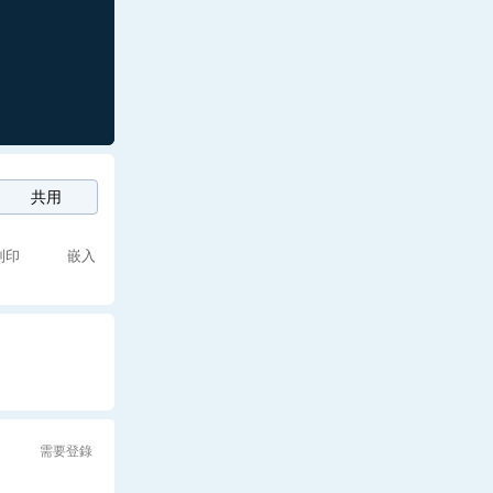
共用
列印
嵌入
需要登錄