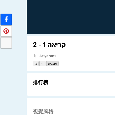
קריאה 1 - 2
由
Liatyaron1
אנגלית
ד׳
ג׳
排行榜
視覺風格