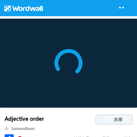
Adjective order
共用
由
Samantham