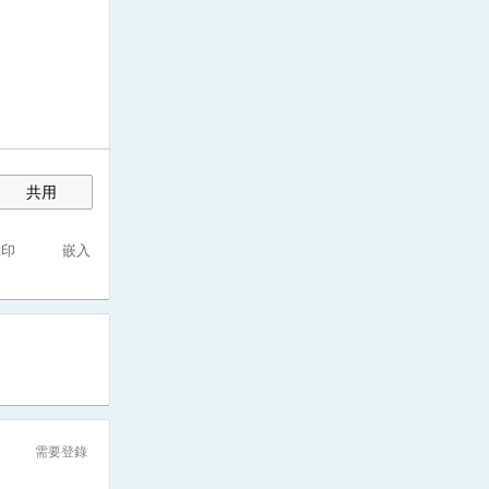
共用
列印
嵌入
需要登錄