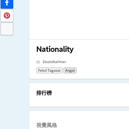
Nationality
由
Zsuzsikalmar
Felső Tagozat
Angol
排行榜
視覺風格