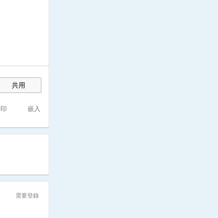
共用
列印
嵌入
需要登錄