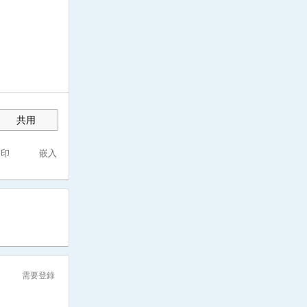
共用
列印
嵌入
需要登錄