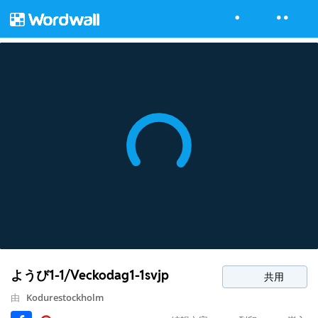
ようび1-1/Veckodag1-1svjp
共用
由
Kodurestockholm