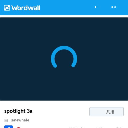
spotlight 3a
共用
由
Janewhale