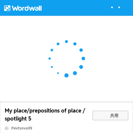
My place/prepositions of place /
共用
spotlight 5
由
Pevtsova09